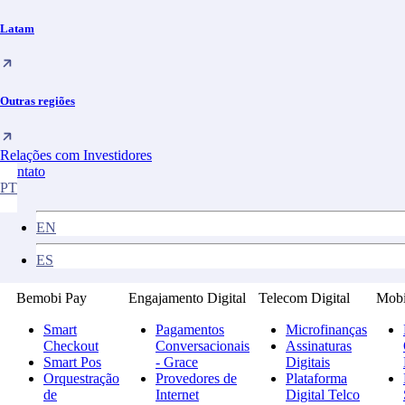
Recursos
Blog
Latam
Sala de Imprensa
Carreiras
Brasil
Outras regiões
Latam
Outras Localidades
Relações com Investidores
Relações com Investidores
Canal de Denúncia
Contato
Contato
PT
English
Español
EN
Soluções
ES
Bemobi Pay
Engajamento Digital
Telecom Digital
Mobi
Smart
Pagamentos
Microfinanças
Checkout
Conversacionais
Assinaturas
Smart Pos
- Grace
Digitais
Orquestração
Provedores de
Plataforma
de
Internet
Digital Telco