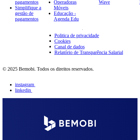
pagamentos
Operadoras
Wave
Simplifique a
Móveis
gestão de
Educação -
pagamentos
Agenda Edu
Politica de privacidade
Cookies
Canal de dados
Relatório de Transparência Salarial
© 2025 Bemobi. Todos os direitos reservados.
instagram
linkedin