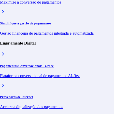
Maximize a conversão de pagamentos
Latam
Outras Localidades
Relações com Investidores
Canal de Denúncia
Contato
Simplifique a gestão de pagamentos
English
Español
Gestão financeira de pagamentos integrada e automatizada
PT
Engajamento Digital
EN
ES
Pagamentos Conversacionais - Grace
Todas as publicações do blog
Plataforma conversacional de pagamentos AI-first
All posts
2025
Apresentou
Autorize
Provedores de Internet
Bemobi Pay
Data Monetization
Digital Payments
Educação
Acelere a digitalização dos pagamentos
Engajamento Digital
Grace
Media